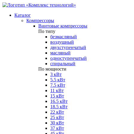
Каталог
Компрессоры
Винтовые компрессоры
По типу
безмасляный
воздушный
двухступенчатый
масляный
одноступенчатый
спиральный
По мощности
3 кВт
5.5 кВт
7.5 кВт
11 кВт
15 кВт
16.5 кВт
18.5 кВт
22 кВт
25 кВт
30 кВт
37 кВт
45 кВт