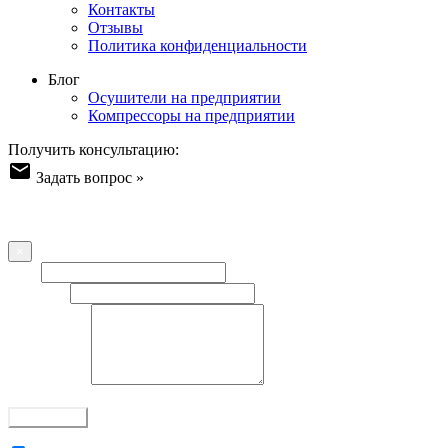
Контакты
Отзывы
Политика конфиденциальности
Блог
Осушители на предприятии
Компрессоры на предприятии
Получить консультацию:
Задать вопрос »
Форма обратной связи
Оставьте ваш вопрос/отзыв или пожелание - наша команда
свяжется с Вами!
×
Имя
Телефон
Сообщение
Все поля обязательны
Отправить