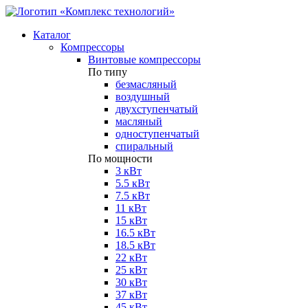
Каталог
Компрессоры
Винтовые компрессоры
По типу
безмасляный
воздушный
двухступенчатый
масляный
одноступенчатый
спиральный
По мощности
3 кВт
5.5 кВт
7.5 кВт
11 кВт
15 кВт
16.5 кВт
18.5 кВт
22 кВт
25 кВт
30 кВт
37 кВт
45 кВт