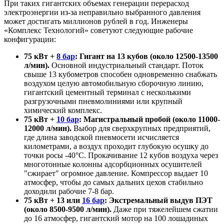
При таких гигантских объемах генерации перерасход
электроэнергии из-за неправильно выбранного давления
может достигать миллионов рублей в год. Инженеры
«Комплекс Технологий» советуют следующие рабочие
конфигурации:
75 кВт +
8 бар
: Гигант на 13 кубов (около 12500-13500
л/мин).
Основной индустриальный стандарт. Поток
свыше 13 кубометров способен одновременно снабжать
воздухом целую автомобильную сборочную линию,
гигантский цементный терминал с несколькими
разгрузочными пневмолиниями или крупный
химический комплекс.
75 кВт +
10 бар
: Магистральный пробой (около 11000-
12000 л/мин).
Выбор для сверхкрупных предприятий,
где длина заводской пневмосети исчисляется
километрами, а воздух проходит глубокую осушку до
точки росы -40°C. Прокачивание 12 кубов воздуха через
многотонные колонны адсорбционных осушителей
"сжирает" огромное давление. Компрессор выдает 10
атмосфер, чтобы до самых дальних цехов стабильно
доходили рабочие 7-8 бар.
75 кВт + 13 или
16 бар
: Экстремальный выдув ПЭТ
(около 8500-9500 л/мин).
Даже при тяжелейшем сжатии
до 16 атмосфер, гигантский мотор на 100 лошадиных