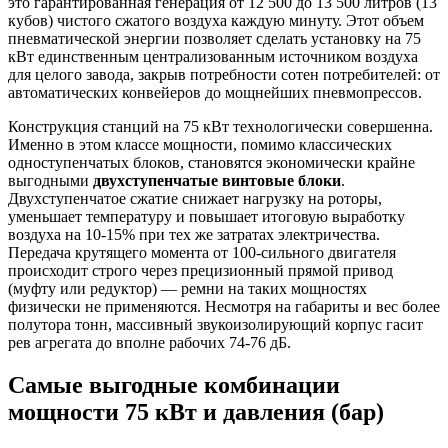
это гарантированная генерация от 12 500 до 13 500 литров (13
кубов) чистого сжатого воздуха каждую минуту. Этот объем
пневматической энергии позволяет сделать установку на 75
кВт единственным централизованным источником воздуха
для целого завода, закрыв потребности сотен потребителей: от
автоматических конвейеров до мощнейших пневмопрессов.
Конструкция станций на 75 кВт технологически совершенна.
Именно в этом классе мощности, помимо классических
одноступенчатых блоков, становятся экономически крайне
выгодными
двухступенчатые винтовые блоки
.
Двухступенчатое сжатие снижает нагрузку на роторы,
уменьшает температуру и повышает итоговую выработку
воздуха на 10-15% при тех же затратах электричества.
Передача крутящего момента от 100-сильного двигателя
происходит строго через прецизионный прямой привод
(муфту или редуктор) — ремни на таких мощностях
физически не применяются. Несмотря на габариты и вес более
полутора тонн, массивный звукоизолирующий корпус гасит
рев агрегата до вполне рабочих 74-76 дБ.
Самые выгодные комбинации
мощности 75 кВт и давления (бар)