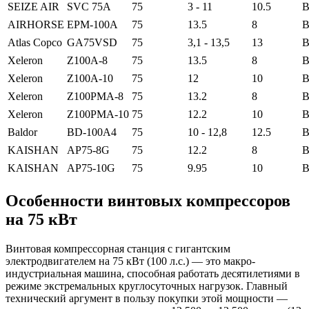
SEIZE AIR
SVC 75A
75
3 - 11
10.5
В
AIRHORSE
EPM-100A
75
13.5
8
В
Atlas Copco
GA75VSD
75
3,1 - 13,5
13
В
Xeleron
Z100A-8
75
13.5
8
В
Xeleron
Z100A-10
75
12
10
В
Xeleron
Z100PMA-8
75
13.2
8
В
Xeleron
Z100PMA-10
75
12.2
10
В
Baldor
BD-100A4
75
10 - 12,8
12.5
В
KAISHAN
АР75-8G
75
12.2
8
В
KAISHAN
АР75-10G
75
9.95
10
В
Особенности винтовых компрессоров
на 75 кВт
Винтовая компрессорная станция с гигантским
электродвигателем на 75 кВт (100 л.с.) — это макро-
индустриальная машина, способная работать десятилетиями в
режиме экстремальных круглосуточных нагрузок. Главный
технический аргумент в пользу покупки этой мощности —