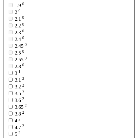
0
1.9
0
2
0
2.1
0
2.2
0
2.3
0
2.4
0
2.45
0
2.5
0
2.55
0
2.8
1
3
2
3.1
2
3.2
2
3.5
2
3.6
2
3.65
2
3.8
2
4
2
4.7
2
5