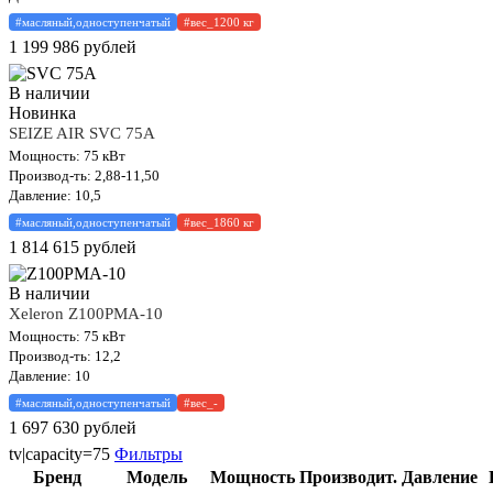
#масляный,одноступенчатый
#вес_1200 кг
1 199 986
рублей
В наличии
Новинка
SEIZE AIR SVC 75A
Мощность: 75 кВт
Производ-ть: 2,88-11,50
Давление: 10,5
#масляный,одноступенчатый
#вес_1860 кг
1 814 615
рублей
В наличии
Xeleron Z100PMA-10
Мощность: 75 кВт
Производ-ть: 12,2
Давление: 10
#масляный,одноступенчатый
#вес_-
1 697 630
рублей
tv|capacity=75
Фильтры
Бренд
Модель
Мощность
Производит.
Давление