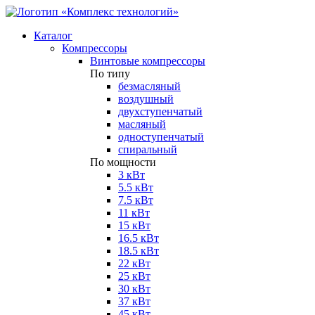
Каталог
Компрессоры
Винтовые компрессоры
По типу
безмасляный
воздушный
двухступенчатый
масляный
одноступенчатый
спиральный
По мощности
3 кВт
5.5 кВт
7.5 кВт
11 кВт
15 кВт
16.5 кВт
18.5 кВт
22 кВт
25 кВт
30 кВт
37 кВт
45 кВт