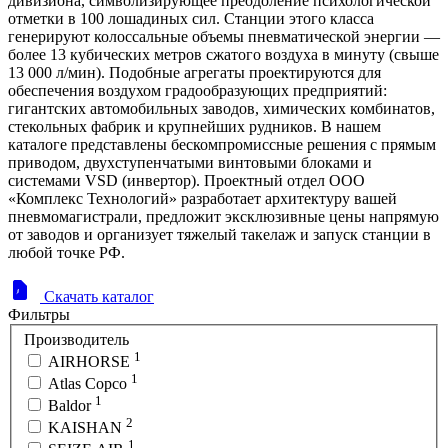
дивизиона, символизирующее преодоление психологической
отметки в 100 лошадиных сил. Станции этого класса
генерируют колоссальные объемы пневматической энергии —
более 13 кубических метров сжатого воздуха в минуту (свыше
13 000 л/мин). Подобные агрегаты проектируются для
обеспечения воздухом градообразующих предприятий:
гигантских автомобильных заводов, химических комбинатов,
стекольных фабрик и крупнейших рудников. В нашем
каталоге представлены бескомпромиссные решения с прямым
приводом, двухступенчатыми винтовыми блоками и
системами VSD (инвертор). Проектный отдел ООО
«Комплекс Технологий» разработает архитектуру вашей
пневмомагистрали, предложит эксклюзивные цены напрямую
от заводов и организует тяжелый такелаж и запуск станции в
любой точке РФ.
Скачать каталог
Фильтры
Производитель
1
AIRHORSE
1
Atlas Copco
1
Baldor
2
KAISHAN
1