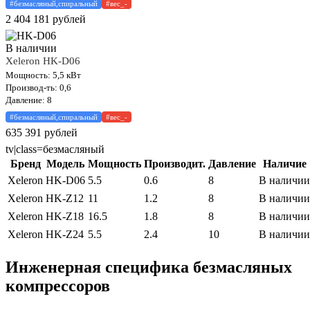
#безмасляный,спиральный
#вес_-
2 404 181
рублей
В наличии
Xeleron HK-D06
Мощность: 5,5 кВт
Производ-ть: 0,6
Давление: 8
#безмасляный,спиральный
#вес_-
635 391
рублей
tv|class=безмасляный
Бренд
Модель
Мощность
Производит.
Давление
Наличие
Xeleron
HK-D06
5.5
0.6
8
В наличии
Xeleron
HK-Z12
11
1.2
8
В наличии
Xeleron
HK-Z18
16.5
1.8
8
В наличии
Xeleron
HK-Z24
5.5
2.4
10
В наличии
Инженерная специфика безмасляных
компрессоров