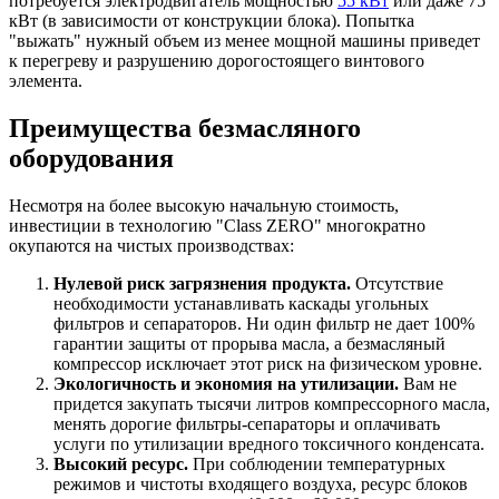
потребуется электродвигатель мощностью
55 кВт
или даже 75
кВт (в зависимости от конструкции блока). Попытка
"выжать" нужный объем из менее мощной машины приведет
к перегреву и разрушению дорогостоящего винтового
элемента.
Преимущества безмасляного
оборудования
Несмотря на более высокую начальную стоимость,
инвестиции в технологию "Class ZERO" многократно
окупаются на чистых производствах:
Нулевой риск загрязнения продукта.
Отсутствие
необходимости устанавливать каскады угольных
фильтров и сепараторов. Ни один фильтр не дает 100%
гарантии защиты от прорыва масла, а безмасляный
компрессор исключает этот риск на физическом уровне.
Экологичность и экономия на утилизации.
Вам не
придется закупать тысячи литров компрессорного масла,
менять дорогие фильтры-сепараторы и оплачивать
услуги по утилизации вредного токсичного конденсата.
Высокий ресурс.
При соблюдении температурных
режимов и чистоты входящего воздуха, ресурс блоков