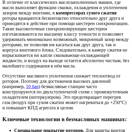
В отличие от классических маслозаполненных машин, где
масло выполняет функции смазки, охлаждения и уплотнения
зазоров между винтами, в
компрессорах сухого сжатия
роторы вращаются бесконтактно относительно друг друга и
приводятся в действие при помощи шестерен синхронизации.
Такие высокоточные синхронизирующие шестерни
изготавливаются по высшему классу точности и позволяют
удерживать минимально возможный, микронный зазор между
роторами, не позволяя им касаться как друг друга, так и
корпуса винтового блока. Следовательно, в камеру сжатия не
впрыскивается ни капли смазывающе-охлаждающей
жидкости, и воздух на выходе остается абсолютно чистым, без
малейшего содержания в нём масла.
Отсутствие масляного уплотнения снижает теплоотвод от
роторов. Поэтому для достижения высоких давлений
(например,
10 бар
) безмасляные станции часто
конструируются по двухступенчатой схеме с промежуточным
охладителем (интеркулером). Это предотвращает перегрев
газа (воздух при сухом сжатии может нагреваться до +250°C)
и повышает КПД агрегата в целом.
Ключевые технологии в безмасляных машинах:
Специальное покрытие роторов.
Для защиты винтов