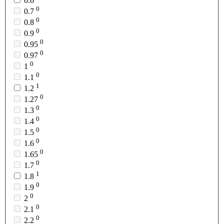
0.6
0
0.7
0
0.8
0
0.9
0
0.95
0
0.97
0
1
0
1.1
1
1.2
0
1.27
0
1.3
0
1.4
0
1.5
0
1.6
0
1.65
0
1.7
1
1.8
0
1.9
0
2
0
2.1
0
2.2