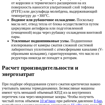
от коррозии и термического расширения на их
поверхность наносится ультратонкий слой тефлона
(PTFE) или дисульфида молибдена, выдерживающий
температуру до +300°C.
Водяное или рубашечное охлаждение.
Поскольку
масла нет, отвод тепла от блока осуществляется путем
циркуляции антифриза или подготовленной
(очищенной) воды через рубашку охлаждения винтовой
пары.
Усиленные подшипниковые узлы.
Подшипники
изолированы от камеры сжатия сложной системой
лабиринтных уплотнений с атмосферными каналами (V-
образными кольцами), гарантирующими, что масло из
редуктора никогда не попадет к роторам.
Расчет производительности и
энергозатрат
При подборе оборудования сухого сжатия критически важно
учитывать законы термодинамики. Безмасляные машины
имеют чуть меньший объемный КПД из-за внутренних
перетечек газа через микронные зазоры. Чтобы получить
чистый поток объемом
10 м³/мин
при рабочем давлении
8 бар
,