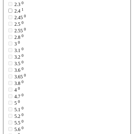
0
2.3
1
2.4
0
2.45
0
2.5
0
2.55
0
2.8
0
3
0
3.1
0
3.2
0
3.5
0
3.6
0
3.65
0
3.8
0
4
0
4.7
0
5
0
5.1
0
5.2
0
5.5
0
5.6