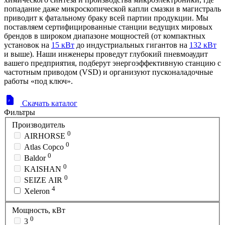
попадание даже микроскопической капли смазки в магистраль
приводит к фатальному браку всей партии продукции. Мы
поставляем сертифицированные станции ведущих мировых
брендов в широком диапазоне мощностей (от компактных
установок на
15 кВт
до индустриальных гигантов на
132 кВт
и выше). Наши инженеры проведут глубокий пневмоаудит
вашего предприятия, подберут энергоэффективную станцию с
частотным приводом (VSD) и организуют пусконаладочные
работы «под ключ».
Скачать каталог
Фильтры
Производитель
0
AIRHORSE
0
Atlas Copco
0
Baldor
0
KAISHAN
0
SEIZE AIR
4
Xeleron
Мощность, кВт
0
3