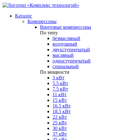
Каталог
Компрессоры
Винтовые компрессоры
По типу
безмасляный
воздушный
двухступенчатый
масляный
одноступенчатый
спиральный
По мощности
3 кВт
5.5 кВт
7.5 кВт
11 кВт
15 кВт
16.5 кВт
18.5 кВт
22 кВт
25 кВт
30 кВт
37 кВт
45 кВт