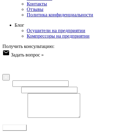
Контакты
Отзывы
Политика конфиденциальности
Блог
Осушители на предприятии
Компрессоры на предприятии
Получить консультацию:
Задать вопрос »
Форма обратной связи
Оставьте ваш вопрос/отзыв или пожелание - наша команда
свяжется с Вами!
×
Имя
Телефон
Сообщение
Все поля обязательны
Отправить