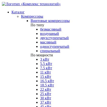
Каталог
Компрессоры
Винтовые компрессоры
По типу
безмасляный
воздушный
двухступенчатый
масляный
одноступенчатый
спиральный
По мощности
3 кВт
5.5 кВт
7.5 кВт
11 кВт
15 кВт
16.5 кВт
18.5 кВт
22 кВт
25 кВт
30 кВт
37 кВт
45 кВт