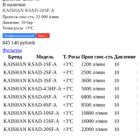
В наличии
KAISHAN KSAD-20SF-A
Пропуск спос-сть: 22 000 л/мин
Давление: 10 бар
Точка росы: +3°C
#рефрижераторный
#вес_-
845 140
рублей
Фильтры
Бренд
Модель
Т. Росы
Проп спос-сть
Давление
KAISHAN
KSAD-1SF-A
+3°C
1200 л/мин
10
В
KAISHAN
KSAD-2SF-A
+3°C
2500 л/мин
10
В
KAISHAN
KSAD-3SF-A
+3°C
3600 л/мин
10
В
KAISHAN
KSAD-4.5HF-A
+3°C
5000 л/мин
10
В
KAISHAN
KSAD-6SF-A
+3°C
6800 л/мин
10
В
KAISHAN
KSAD-8SF-A
+3°C
8500 л/мин
10
В
KAISHAN
KSAD-10SF-A
+3°C
10800 л/мин
10
В
KAISHAN
KSAD-15SF-A
+3°C
16000 л/мин
10
В
KAISHAN
KSAD-20SF-A
+3°C
22000 л/мин
10
В