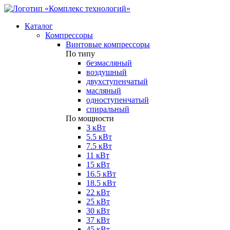
Каталог
Компрессоры
Винтовые компрессоры
По типу
безмасляный
воздушный
двухступенчатый
масляный
одноступенчатый
спиральный
По мощности
3 кВт
5.5 кВт
7.5 кВт
11 кВт
15 кВт
16.5 кВт
18.5 кВт
22 кВт
25 кВт
30 кВт
37 кВт
45 кВт