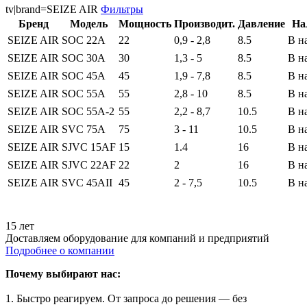
tv|brand=SEIZE AIR
Фильтры
Бренд
Модель
Мощность
Производит.
Давление
На
SEIZE AIR
SOC 22A
22
0,9 - 2,8
8.5
В н
SEIZE AIR
SOC 30A
30
1,3 - 5
8.5
В н
SEIZE AIR
SOC 45A
45
1,9 - 7,8
8.5
В н
SEIZE AIR
SOC 55A
55
2,8 - 10
8.5
В н
SEIZE AIR
SOC 55A-2
55
2,2 - 8,7
10.5
В н
SEIZE AIR
SVC 75A
75
3 - 11
10.5
В н
SEIZE AIR
SJVC 15AF
15
1.4
16
В н
SEIZE AIR
SJVC 22AF
22
2
16
В н
SEIZE AIR
SVC 45AII
45
2 - 7,5
10.5
В н
15 лет
Доставляем оборудование для компаний и предприятий
Подробнее о компании
Почему выбирают нас:
1. Быстро реагируем. От запроса до решения — без