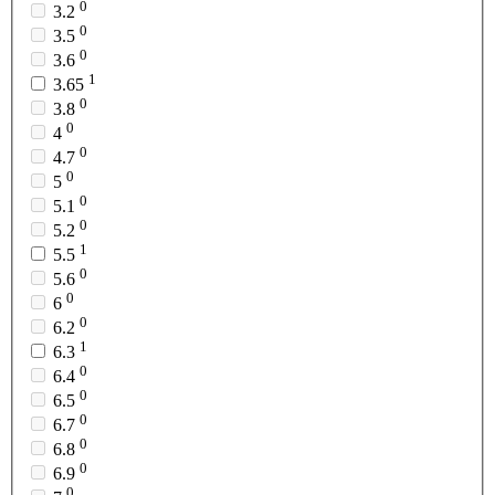
0
3.2
0
3.5
0
3.6
1
3.65
0
3.8
0
4
0
4.7
0
5
0
5.1
0
5.2
1
5.5
0
5.6
0
6
0
6.2
1
6.3
0
6.4
0
6.5
0
6.7
0
6.8
0
6.9
0