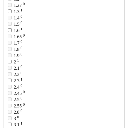
0
1.27
1
1.3
0
1.4
0
1.5
1
1.6
0
1.65
0
1.7
0
1.8
0
1.9
1
2
0
2.1
0
2.2
1
2.3
0
2.4
0
2.45
0
2.5
0
2.55
0
2.8
0
3
1
3.1