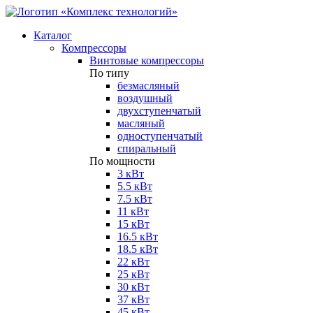
Каталог
Компрессоры
Винтовые компрессоры
По типу
безмасляный
воздушный
двухступенчатый
масляный
одноступенчатый
спиральный
По мощности
3 кВт
5.5 кВт
7.5 кВт
11 кВт
15 кВт
16.5 кВт
18.5 кВт
22 кВт
25 кВт
30 кВт
37 кВт
45 кВт