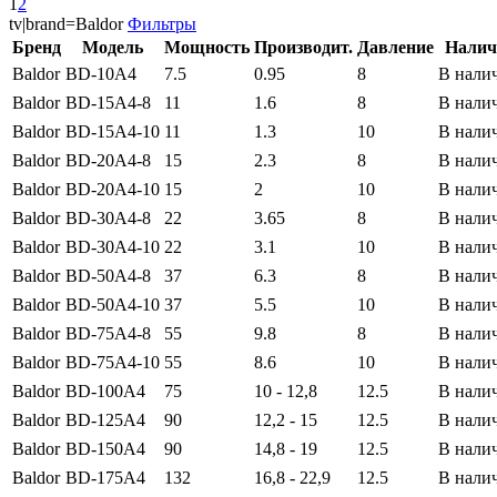
1
2
tv|brand=Baldor
Фильтры
Бренд
Модель
Мощность
Производит.
Давление
Налич
Baldor
BD-10A4
7.5
0.95
8
В нали
Baldor
BD-15A4-8
11
1.6
8
В нали
Baldor
BD-15A4-10
11
1.3
10
В нали
Baldor
BD-20A4-8
15
2.3
8
В нали
Baldor
BD-20A4-10
15
2
10
В нали
Baldor
BD-30A4-8
22
3.65
8
В нали
Baldor
BD-30A4-10
22
3.1
10
В нали
Baldor
BD-50A4-8
37
6.3
8
В нали
Baldor
BD-50A4-10
37
5.5
10
В нали
Baldor
BD-75A4-8
55
9.8
8
В нали
Baldor
BD-75A4-10
55
8.6
10
В нали
Baldor
BD-100A4
75
10 - 12,8
12.5
В нали
Baldor
BD-125A4
90
12,2 - 15
12.5
В нали
Baldor
BD-150A4
90
14,8 - 19
12.5
В нали
Baldor
BD-175A4
132
16,8 - 22,9
12.5
В нали